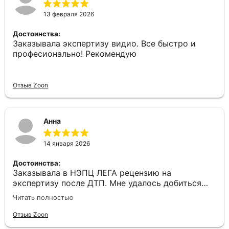
13 февраля 2026
Достоинства:
Заказывала экспертизу видио. Все быстро и
професионально! Рекомендую
Отзыв Zoon
Анна
14 января 2026
Достоинства:
Заказывала в НЭПЦ ЛЕГА рецензию на
экспертизу после ДТП. Мне удалось добиться
справедливости и с помощью рецензии
Читать полностью
назначить повторную экспертизу! Павел
Викторович настолько убедительно все
Отзыв Zoon
расписал что у суда вообще вопросов не