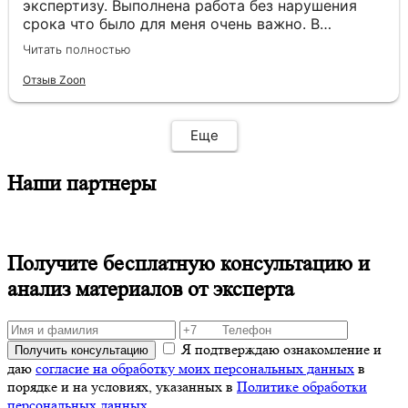
экспертизу. Выполнена работа без нарушения
срока что было для меня очень важно. В
рецензии отражено большое количество
Читать полностью
ошибок. Само заключение прошито как и
полагается. Буду рекомендовать вас всем кто
Отзыв Zoon
нуждается в подобном роде исследования!
Еще
Наши партнеры
Получите бесплатную консультацию и
анализ материалов от эксперта
Я подтверждаю ознакомление и
Получить консультацию
даю
согласие на обработку моих персональных данных
в
порядке и на условиях, указанных в
Политике обработки
персональных данных.