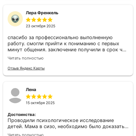
осталось. Благодарю вас за профессионализм и
желание действительно помочь клиенту!
Лера Френкель
Комментарий:
рекомендую
23 октября 2025
спасибо за профессионально выполненную
работу. смогли прийти к пониманию с первых
минут общения. заключение получили в срок что
было для нас важно потому как на носу был
Читать полностью
судебный процесс
Отзыв Яндекс Карты
Лена
15 октября 2025
Достоинства:
Проводили психологическое исследование
детей. Мама в сизо, необходимо было доказать
важность ее присутствия в жизни детей. Все
Читать полностью