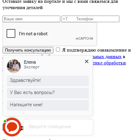
Оставьте заявку на портале и мы с вами свяжемся для
уточнения деталей
Я подтверждаю ознакомление и
Получить консультацию
даю
согласие на обработку моих персональных данных
в
Елена
порядке и на условиях, указанных в
Политике обработки
Эксперт
персональных данных.
Здравствуйте!
Благодарим за обращение!
У Вас есть вопросы?
Скоро с Вами свяжется наш менеждер
Напишите мне!
Введите сообщение
Благодарим за отзыв!