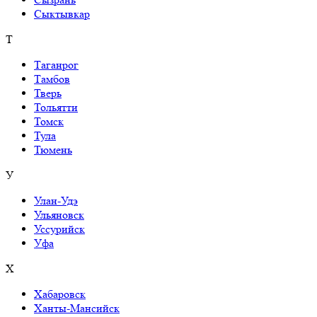
Сыктывкар
Т
Таганрог
Тамбов
Тверь
Тольятти
Томск
Тула
Тюмень
У
Улан-Удэ
Ульяновск
Уссурийск
Уфа
Х
Хабаровск
Ханты-Мансийск