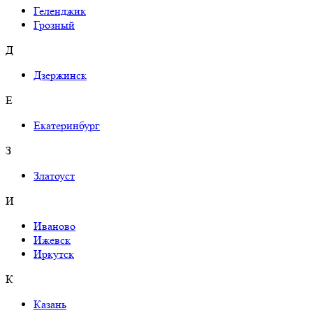
Геленджик
Грозный
Д
Дзержинск
Е
Екатеринбург
З
Златоуст
И
Иваново
Ижевск
Иркутск
К
Казань