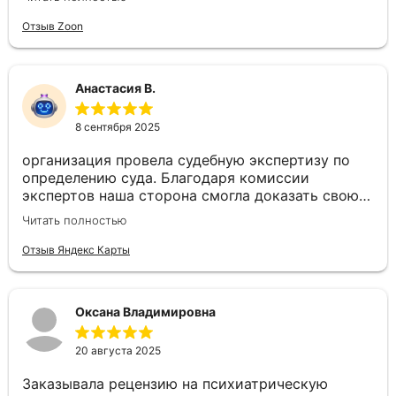
прошло замечательно, специалист грамотный.
Надеемся на благоприятный исход
Отзыв Zoon
Анастасия В.
8 сентября 2025
организация провела судебную экспертизу по
определению суда. Благодаря комиссии
экспертов наша сторона смогла доказать свою
правоту в судебном заседании! Выражаем
Читать полностью
благодарность экспертам и организации!
Отзыв Яндекс Карты
Оксана Владимировна
20 августа 2025
Заказывала рецензию на психиатрическую