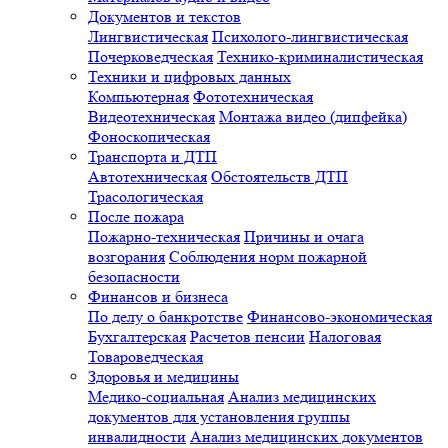
Документов и текстов
Лингвистическая
Психолого-лингвистическая
Почерковедческая
Технико-криминалистическая
Техники и цифровых данных
Компьютерная
Фототехническая
Видеотехническая
Монтажа видео (дипфейка)
Фоноскопическая
Транспорта и ДТП
Автотехническая
Обстоятельств ДТП
Трасологическая
После пожара
Пожарно-техническая
Причины и очага
возгорания
Соблюдения норм пожарной
безопасности
Финансов и бизнеса
По делу о банкротстве
Финансово-экономическая
Бухгалтерская
Расчетов пенсии
Налоговая
Товароведческая
Здоровья и медицины
Медико-социальная
Анализ медицинских
документов для установления группы
инвалидности
Анализ медицинских документов