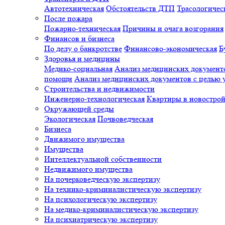
Автотехническая
Обстоятельств ДТП
Трасологичес
После пожара
Пожарно-техническая
Причины и очага возгорания
Финансов и бизнеса
По делу о банкротстве
Финансово-экономическая
Б
Здоровья и медицины
Медико-социальная
Анализ медицинских документо
помощи
Анализ медицинских документов с целью у
Строительства и недвижимости
Инженерно-технологическая
Квартиры в новостро
Окружающей среды
Экологическая
Почвоведческая
Бизнеса
Движимого имущества
Имущества
Интеллектуальной собственности
Недвижимого имущества
На почерковедческую экспертизу
На технико-криминалистическую экспертизу
На психологическую экспертизу
На медико-криминалистическую экспертизу
На психиатрическую экспертизу