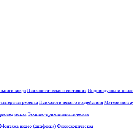
льного вреда
Психологического состояния
Индивидуально-психо
кспертиза ребенка
Психологического воздействия
Материалов а
рковедческая
Технико-криминалистическая
Монтажа видео (дипфейка)
Фоноскопическая