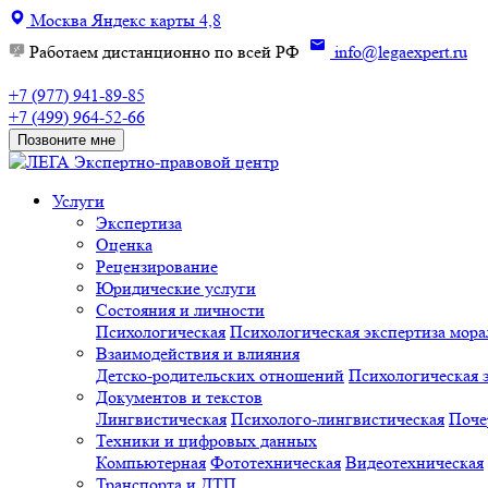
Москва
Яндекс карты
4,8
Работаем дистанционно по всей РФ
info@legaexpert.ru
+7 (977) 941-89-85
+7 (499) 964-52-66
Позвоните мне
Экспертно-правовой центр
Услуги
Экспертиза
Оценка
Рецензирование
Юридические услуги
Состояния и личности
Психологическая
Психологическая экспертиза мора
Взаимодействия и влияния
Детско-родительских отношений
Психологическая э
Документов и текстов
Лингвистическая
Психолого-лингвистическая
Поче
Техники и цифровых данных
Компьютерная
Фототехническая
Видеотехническая
Транспорта и ДТП