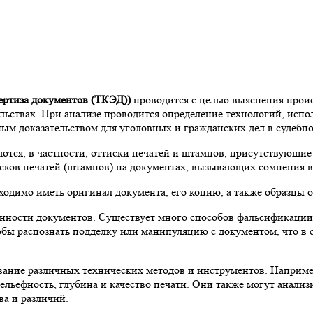
ертиза документов (ТКЭД))
проводится с целью выяснения прои
льствах. При анализе проводится определение технологий, испо
м доказательством для уголовных и гражданских дел в судебно
ются, в частности, оттиски печатей и штампов, присутствующие
тисков печатей (штампов) на документах, вызывающих сомнения 
одимо иметь оригинал документа, его копию, а также образцы о
длинности документов. Существует много способов фальсифика
ы распознать подделку или манипуляцию с документом, что в с
ование различных технических методов и инструментов. Наприме
ельефность, глубина и качество печати. Они также могут анализ
ва и различий.