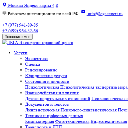
Москва
Яндекс карты
4,8
Работаем дистанционно по всей РФ
info@legaexpert.ru
+7 (977) 941-89-85
+7 (499) 964-52-66
Позвоните мне
Экспертно-правовой центр
Услуги
Экспертиза
Оценка
Рецензирование
Юридические услуги
Состояния и личности
Психологическая
Психологическая экспертиза мора
Взаимодействия и влияния
Детско-родительских отношений
Психологическая э
Документов и текстов
Лингвистическая
Психолого-лингвистическая
Поче
Техники и цифровых данных
Компьютерная
Фототехническая
Видеотехническая
Транспорта и ДТП