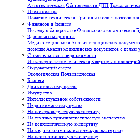
Автотехническая
Обстоятельств ДТП
Трасологичес
После пожара
Пожарно-техническая
Причины и очага возгорания
Финансов и бизнеса
По делу о банкротстве
Финансово-экономическая
Б
Здоровья и медицины
Медико-социальная
Анализ медицинских документо
помощи
Анализ медицинских документов с целью у
Строительства и недвижимости
Инженерно-технологическая
Квартиры в новостро
Окружающей среды
Экологическая
Почвоведческая
Бизнеса
Движимого имущества
Имущества
Интеллектуальной собственности
Недвижимого имущества
На почерковедческую экспертизу
На технико-криминалистическую экспертизу
На психологическую экспертизу
На медико-криминалистическую экспертизу
На психиатрическую экспертизу