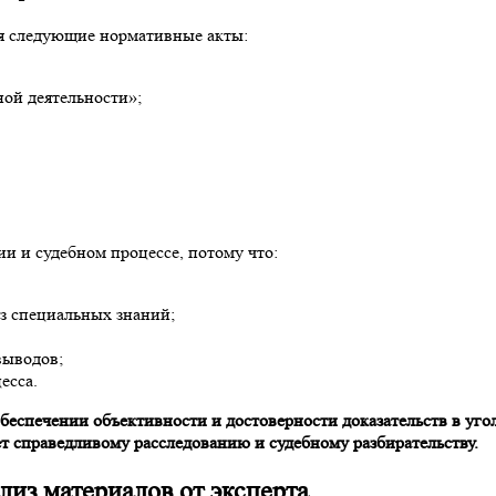
я следующие нормативные акты:
ой деятельности»;
и и судебном процессе, потому что:
з специальных знаний;
выводов;
есса.
еспечении объективности и достоверности доказательств в уго
т справедливому расследованию и судебному разбирательству.
из материалов от эксперта