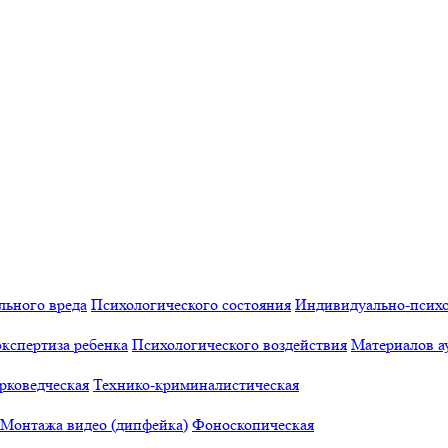
льного вреда
Психологического состояния
Индивидуально-психо
кспертиза ребенка
Психологического воздействия
Материалов а
рковедческая
Технико-криминалистическая
Монтажа видео (дипфейка)
Фоноскопическая