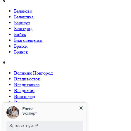
Б
Балаково
Балашиха
Барнаул
Белгород
Бийск
Благовещенск
Братск
Брянск
В
Великий Новгород
Владивосток
Владикавказ
Владимир
Волгоград
Волгодонск
Волжский
Елена
Эксперт
Вологда
Воронеж
Здравствуйте!
Г