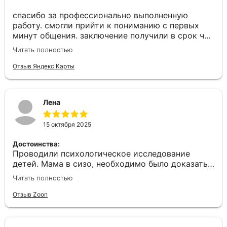
спасибо за профессионально выполненную
работу. смогли прийти к пониманию с первых
минут общения. заключение получили в срок что
было для нас важно потому как на носу был
Читать полностью
судебный процесс
Отзыв Яндекс Карты
Лена
15 октября 2025
Достоинства:
Проводили психологическое исследование
детей. Мама в сизо, необходимо было доказать
важность ее присутствия в жизни детей. Все
Читать полностью
прошло замечательно, специалист грамотный.
Надеемся на благоприятный исход
Отзыв Zoon