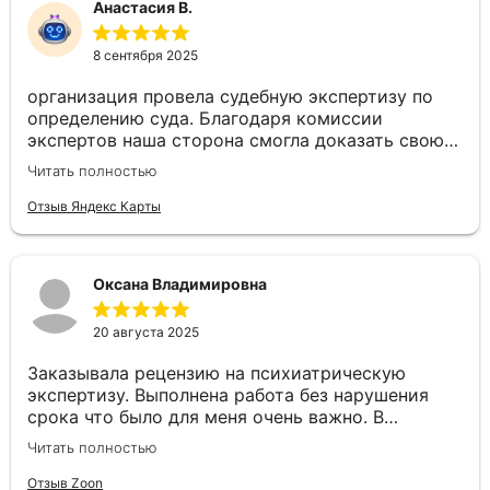
Анастасия В.
8 сентября 2025
организация провела судебную экспертизу по
определению суда. Благодаря комиссии
экспертов наша сторона смогла доказать свою
правоту в судебном заседании! Выражаем
Читать полностью
благодарность экспертам и организации!
Отзыв Яндекс Карты
Оксана Владимировна
20 августа 2025
Заказывала рецензию на психиатрическую
экспертизу. Выполнена работа без нарушения
срока что было для меня очень важно. В
рецензии отражено большое количество
Читать полностью
ошибок. Само заключение прошито как и
полагается. Буду рекомендовать вас всем кто
Отзыв Zoon