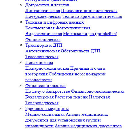
Документов и текстов
Лингвистическая
Психолого-лингвистическая
Почерковедческая
Технико-криминалистическая
Техники и цифровых данных
Компьютерная
Фототехническая
Видеотехническая
Монтажа видео (дипфейка)
Фоноскопическая
Транспорта и ДТП
Автотехническая
Обстоятельств ДТП
Трасологическая
После пожара
Пожарно-техническая
Причины и очага
возгорания
Соблюдения норм пожарной
безопасности
Финансов и бизнеса
По делу о банкротстве
Финансово-экономическая
Бухгалтерская
Расчетов пенсии
Налоговая
Товароведческая
Здоровья и медицины
Медико-социальная
Анализ медицинских
документов для установления группы
инвалидности
Анализ медицинских документов