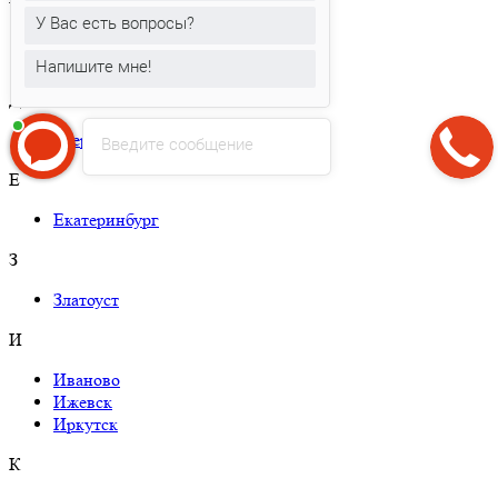
У Вас есть вопросы?
Геленджик
Грозный
Напишите мне!
Д
Дзержинск
Введите сообщение
Е
Екатеринбург
З
Златоуст
И
Иваново
Ижевск
Иркутск
К