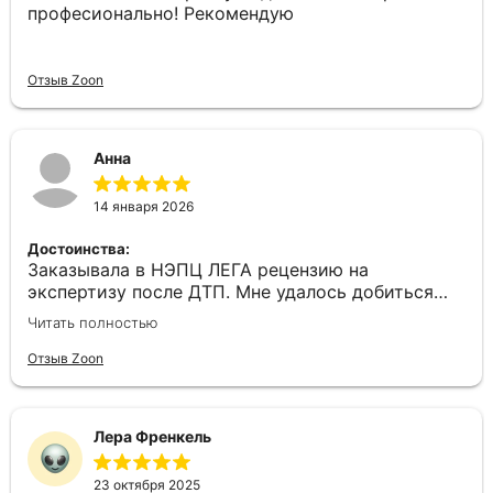
професионально! Рекомендую
Отзыв Zoon
Анна
14 января 2026
Достоинства:
Заказывала в НЭПЦ ЛЕГА рецензию на
экспертизу после ДТП. Мне удалось добиться
справедливости и с помощью рецензии
Читать полностью
назначить повторную экспертизу! Павел
Викторович настолько убедительно все
Отзыв Zoon
расписал что у суда вообще вопросов не
осталось. Благодарю вас за профессионализм и
желание действительно помочь клиенту!
Лера Френкель
Комментарий:
рекомендую
23 октября 2025